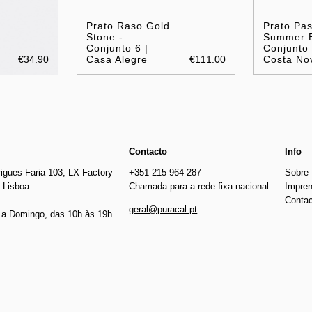
Prato Raso Gold
Prato Pas
Stone -
Summer B
Conjunto 6 |
Conjunto 
€34.90
Casa Alegre
€111.00
Costa No
Contacto
Info
igues Faria 103, LX Factory
+351 215 964 287
Sobre
 Lisboa
Chamada para a rede fixa nacional
Impre
Conta
geral@puracal.pt
a Domingo, das 10h às 19h