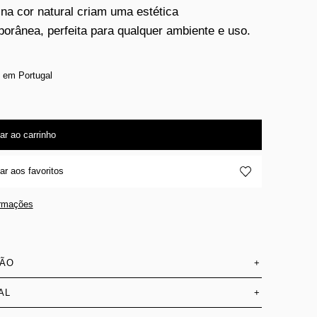
na cor natural criam uma estética
orânea, perfeita para qualquer ambiente e uso.
 em Portugal
ar ao carrinho
ar aos favoritos
ormações
SÃO
+
AL
+