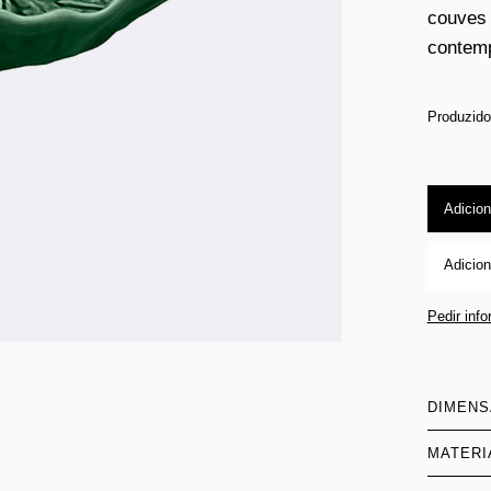
couves 
contemp
Produzido
Adicion
Adicion
Pedir inf
DIMEN
MATERI