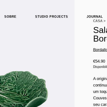
SOBRE
STUDIO PROJECTS
JOURNAL
CASA
Sal
Bor
Bordall
€
54.90
Disponibi
A origi
continu
um toqu
Couves,
seu car