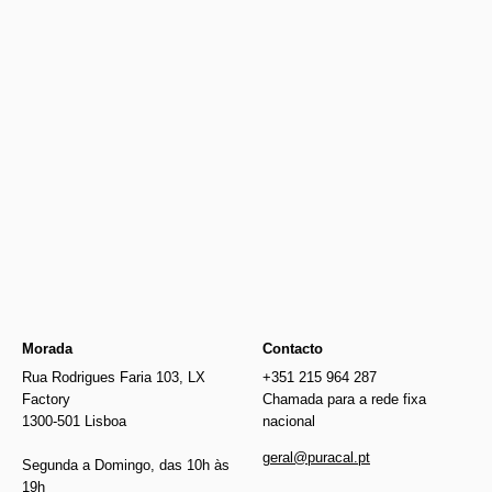
Newer
€2200.00
€2200.00
Older
Morada
Contacto
Rua Rodrigues Faria 103, LX
+351 215 964 287
Factory
Chamada para a rede fixa
1300-501 Lisboa
nacional
geral@puracal.pt
Segunda a Domingo, das 10h às
19h