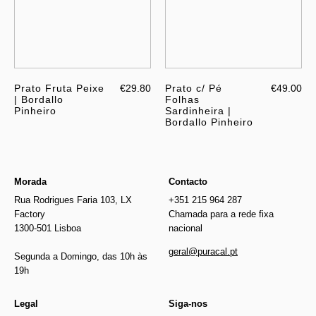
Prato Fruta Peixe
€29.80
Prato c/ Pé
€49.00
| Bordallo
Folhas
Pinheiro
Sardinheira |
Bordallo Pinheiro
Morada
Contacto
Rua Rodrigues Faria 103, LX
+351 215 964 287
Factory
Chamada para a rede fixa
1300-501 Lisboa
nacional
geral@puracal.pt
Segunda a Domingo, das 10h às
19h
Legal
Siga-nos