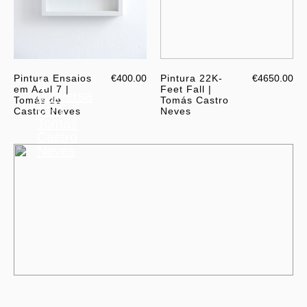
Pintura Ensaios
€400.00
Pintura 22K-
€4650.00
À
em Azul 7 |
Feet Fall |
conversa
Tomás de
Tomás Castro
com
Castro Neves
Neves
Tomás
Castro
Neves