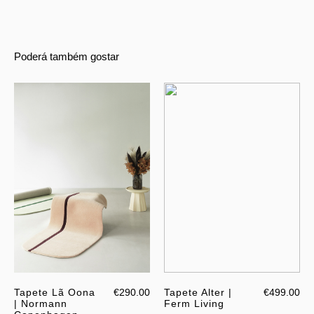
Poderá também gostar
Tapete Lã Oona
€290.00
Tapete Alter |
€499.00
| Normann
Ferm Living