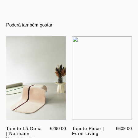
Poderá também gostar
Tapete Lã Oona
€290.00
Tapete Piece |
€609.00
| Normann
Ferm Living