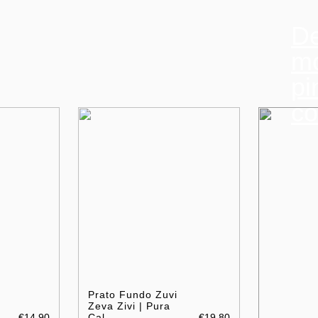
De
mo
pi
co
Prato Fundo Zuvi
Zeva Zivi | Pura
€14.90
Cal
€19.80