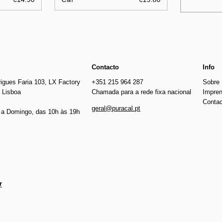
Contacto
Info
igues Faria 103, LX Factory
+351 215 964 287
Sobre
 Lisboa
Chamada para a rede fixa nacional
Impre
Conta
geral@puracal.pt
a Domingo, das 10h às 19h
r