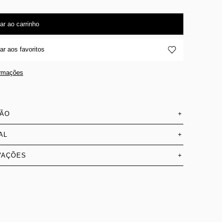
ar ao carrinho
ar aos favoritos
ormações
SÃO
+
AL
+
VAÇÕES
+