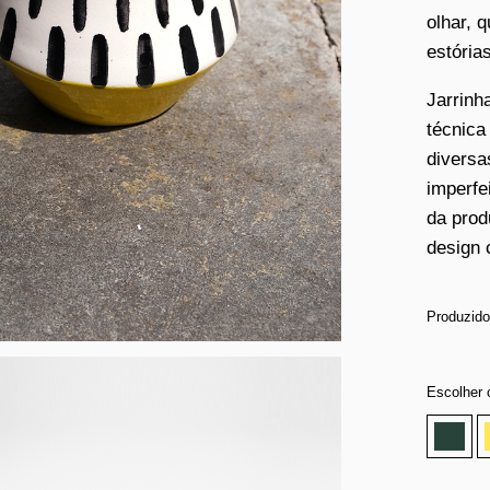
olhar, 
estórias
Jarrinh
técnica
diversa
imperfe
da prod
design 
Produzido
Escolher 