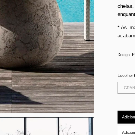
cheias,
enquant
* As im
acabame
Design: P
Escolher
GRAN
Adicion
Adicion