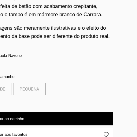
 feita de betão com acabamento crepitante,
o o tampo é em mármore branco de Carrara.
agens são meramente ilustrativas e o efeito do
nto da base pode ser diferente do produto real.
aola Navone
 tamanho
DE
PEQUENA
ar ao carrinho
ar aos favoritos