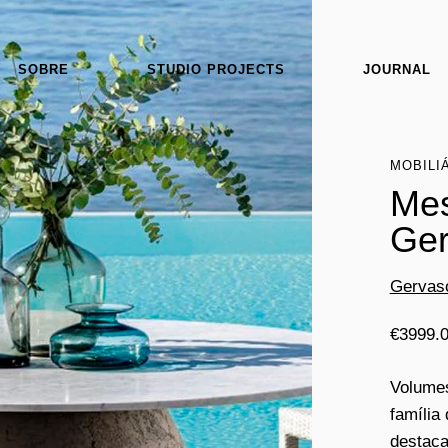
SOBRE
STUDIO PROJECTS
JOURNAL
MOBILI
Mes
Ger
Gervas
€
3999.
Volumes
família
destaca