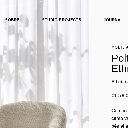
SOBRE
STUDIO PROJECTS
JOURNAL
MOBILI
Pol
Eth
Ethnicra
€
1079.
Com ins
clima v
pés ali