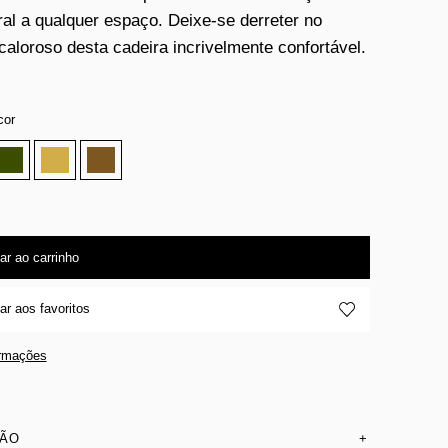
al a qualquer espaço. Deixe-se derreter no
caloroso desta cadeira incrivelmente confortável.
cor
ar ao carrinho
ar aos favoritos
ormações
SÃO
+