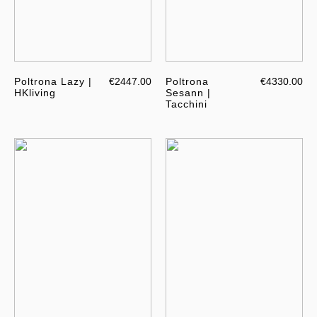
Poltrona Lazy |
€2447.00
Poltrona
€4330.00
HKliving
Sesann |
Tacchini