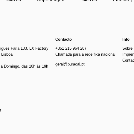
Contacto
Info
igues Faria 103, LX Factory
+351 215 964 287
Sobre
 Lisboa
Chamada para a rede fixa nacional
Impre
Conta
geral@puracal.pt
a Domingo, das 10h às 19h
r