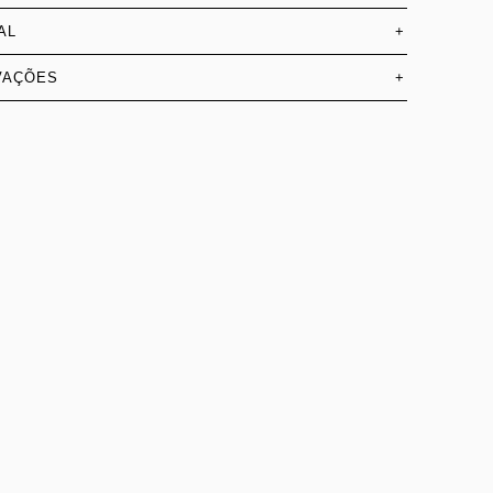
AL
+
VAÇÕES
+