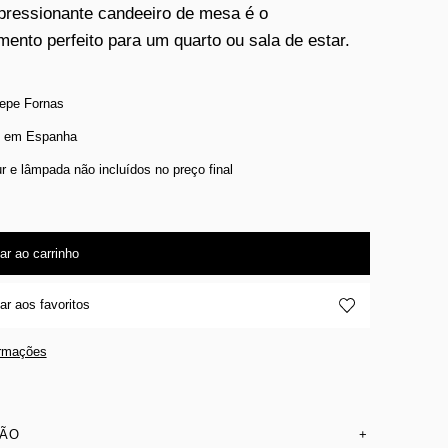
pressionante candeeiro de mesa é o
ento perfeito para um quarto ou sala de estar.
epe Fornas
o em Espanha
r e lâmpada não incluídos no preço final
ar ao carrinho
ar aos favoritos
ormações
SÃO
+