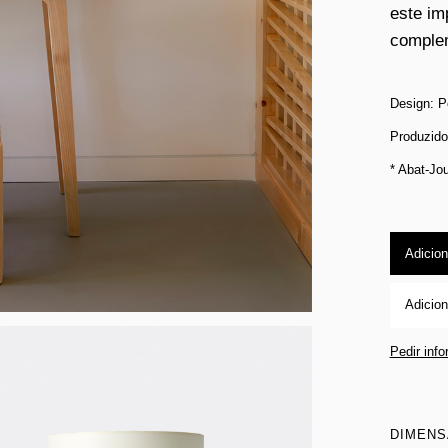
este im
complem
Design: P
Produzid
* Abat-Jou
Adicion
Adicion
Pedir inf
DIMEN