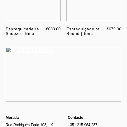
Espreguiçadeira
€683.00
Espreguiçadeira
€679.00
Snooze | Emu
Round | Emu
ETHNICRAFT
Morada
Contacto
Rua Rodrigues Faria 103, LX
+351 215 964 287