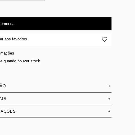
comenda
ar aos favoritos
ormações
e quando houver stock
SÃO
+
AIS
+
VAÇÕES
+