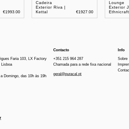
Cadeira
Lounge
Exterior Riva |
Exterior J
€1993.00
Kettal
€1927.00
Ethnicraft
Contacto
Info
igues Faria 103, LX Factory
+351 215 964 287
Sobre
 Lisboa
Chamada para a rede fixa nacional
Impre
Conta
geral@puracal.pt
a Domingo, das 10h às 19h
r