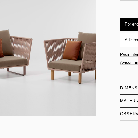
Por en
Adicion
Pedir inf
Avisem-m
DIMEN
MATERI
OBSER