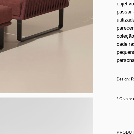
objetiv
passar 
utiliza
parecer
coleção
cadeira
pequena
persona
Design: R
* O valor
PRODUT