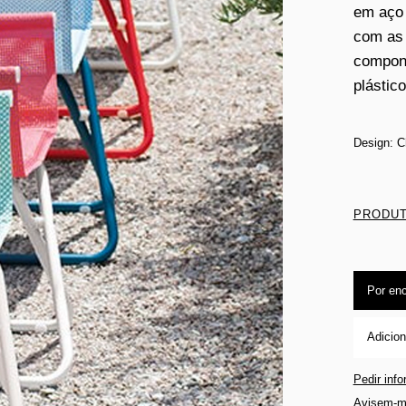
em aço 
com as 
compone
plástico
Design: C
PRODUT
Por en
Adicion
Pedir inf
Avisem-m