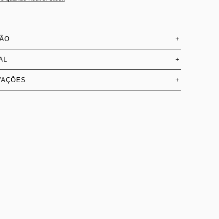
SÃO
+
AL
+
VAÇÕES
+