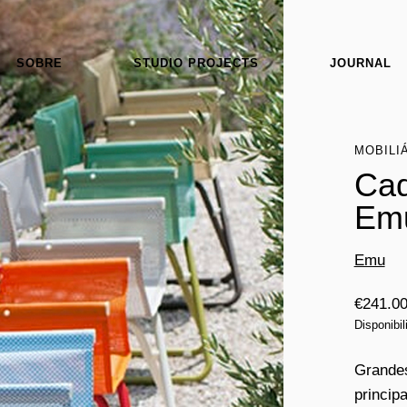
SOBRE
STUDIO PROJECTS
JOURNAL
MOBILI
Cad
Em
Emu
€
241.0
Disponibi
Grandes
princip