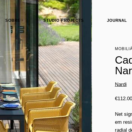
SOBRE
STUDIO PROJECTS
JOURNAL
MOBILI
Cad
Nar
Nardi
€
112.0
Net sig
em resi
radial 