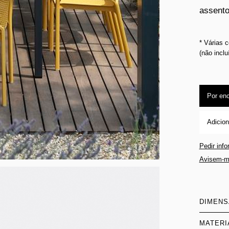
assento
* Várias 
(não inclu
Por en
Adicion
Pedir inf
Avisem-m
DIMEN
MATERI