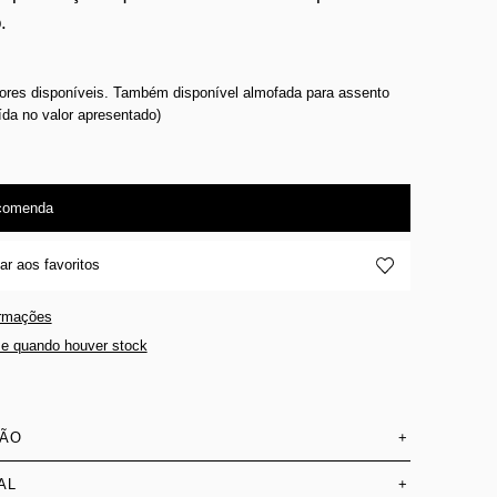
.
cores disponíveis. Também disponível almofada para assento
ída no valor apresentado)
comenda
ar aos favoritos
ormações
e quando houver stock
SÃO
+
AL
+