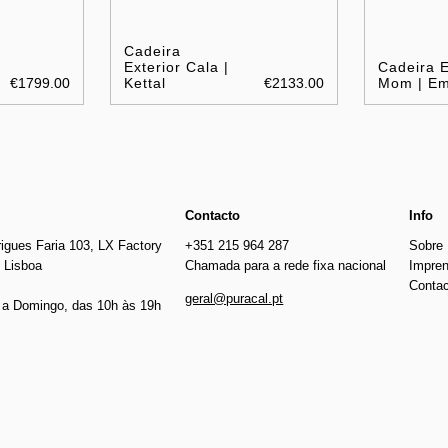
Cadeira
Exterior Cala |
Cadeira E
€1799.00
Kettal
€2133.00
Mom | E
Contacto
Info
igues Faria 103, LX Factory
+351 215 964 287
Sobre
 Lisboa
Chamada para a rede fixa nacional
Impre
Conta
geral@puracal.pt
a Domingo, das 10h às 19h