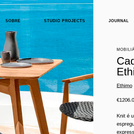
SOBRE
STUDIO PROJECTS
JOURNAL
MOBILI
Cad
Eth
Ethimo
€
1206.
Knit é 
espregu
express