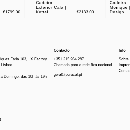
Cadeira
Cadeira
Exterior Cala |
Monique |
€1799.00
Kettal
€2133.00
Design
Contacto
Info
igues Faria 103, LX Factory
+351 215 964 287
Sobre
 Lisboa
Chamada para a rede fixa nacional
Impre
Conta
geral@puracal.pt
a Domingo, das 10h às 19h
r