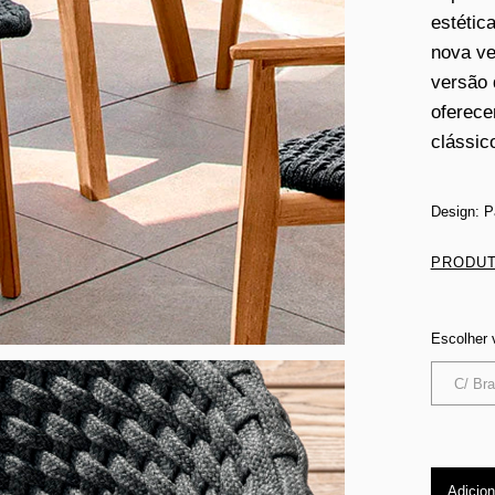
estétic
nova ve
versão 
oferece
clássic
Design: P
PRODUT
Escolher 
C/ Br
Adicion