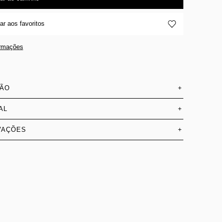
ar aos favoritos
ormações
SÃO
+
AL
+
VAÇÕES
+