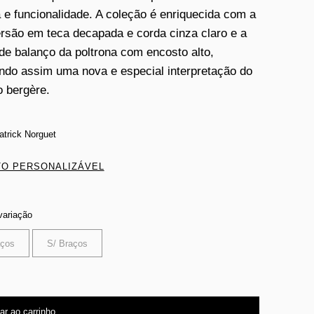
a e funcionalidade. A coleção é enriquecida com a
rsão em teca decapada e corda cinza claro e a
de balanço da poltrona com encosto alto,
ndo assim uma nova e especial interpretação do
o bergère.
atrick Norguet
O PERSONALIZÁVEL
variação
aços
S/ Braços
ar ao carrinho