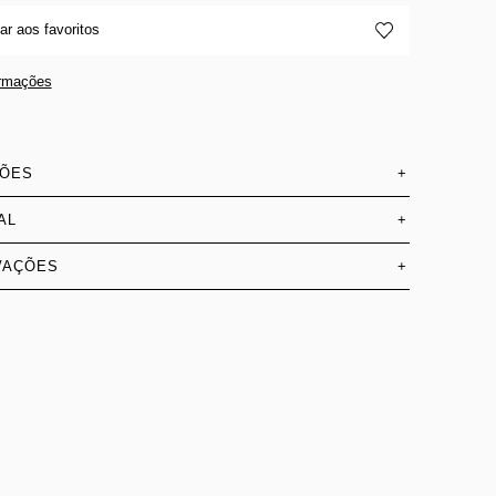
ar aos favoritos
ormações
SÕES
+
AL
+
VAÇÕES
+