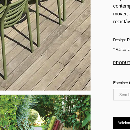
contemp
mover, 
recicláv
Design: Ra
* Várias 
PRODUT
Escolher 
Sem b
Adicion