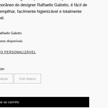
orâneo do designer Raffaello Galiotto, é fácil de
empilhar, facilmente higienizável e totalmente
el.
ffaello Galiotto
cores disponíveis
O PERSONALIZÁVEL
tipo
raços
Com braços
ar ao carrinho