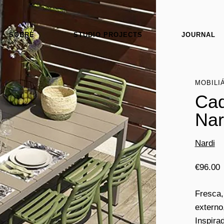
SOBRE
STUDIO PROJECTS
JOURNAL
MOBILI
Cad
Nar
Nardi
€
96.00
Fresca,
externo
Inspira