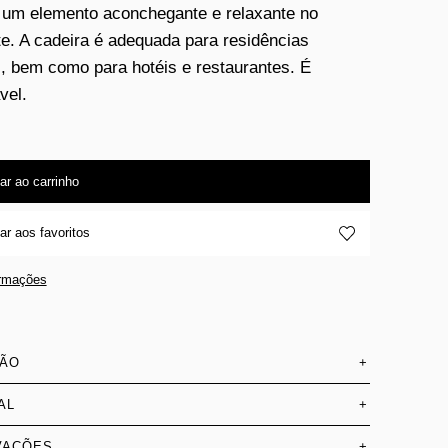
 um elemento aconchegante e relaxante no
e. A cadeira é adequada para residências
 bem como para hotéis e restaurantes. É
vel.
ar ao carrinho
ar aos favoritos
ormações
SÃO
+
AL
+
VAÇÕES
+