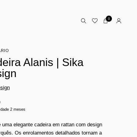
0
ÁRIO
eira Alanis | Sika
ign
sign
0
lidade 2 meses
é uma elegante cadeira em rattan com design
quês. Os enrolamentos detalhados tornam a