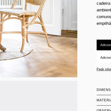
cadeira
ambient
comuns,
empilhá
Adicion
Adicion
Pedir inf
DIMEN
MATERI
OBSER