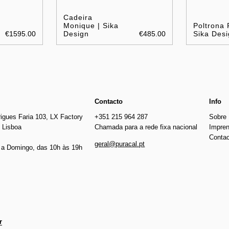
Cadeira
Monique | Sika
Poltrona 
€1595.00
Design
€485.00
Sika Desi
Contacto
Info
igues Faria 103, LX Factory
+351 215 964 287
Sobre
 Lisboa
Chamada para a rede fixa nacional
Impre
Conta
geral@puracal.pt
a Domingo, das 10h às 19h
r