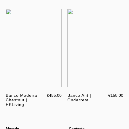
Banco Madeira
€455.00
Banco Ant |
€158.00
Chestnut |
Ondarreta
HKLiving
Morada
Contacto