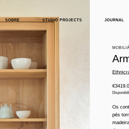
SOBRE
STUDIO PROJECTS
JOURNAL
MOBILI
Arm
Ethnicra
€
3419.
Disponibi
Os cont
pés tor
madeira