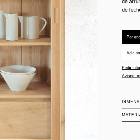
de arr
de fech
Por en
Adicion
Pedir inf
Avisem-m
DIMEN
MATERI