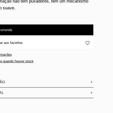
umação não têm puxadores, tem um mecanismo
o suave.
comenda
ar aos favoritos
ormações
e quando houver stock
SÃO
+
AL
+