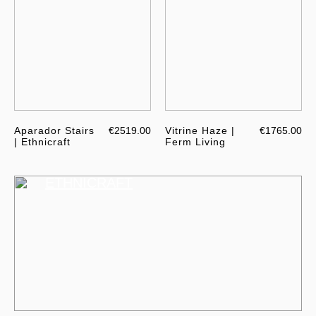
Aparador Stairs
€2519.00
Vitrine Haze |
€1765.00
| Ethnicraft
Ferm Living
ETHNICRAFT