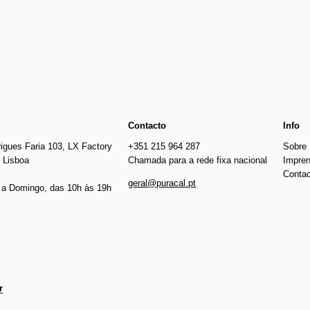
€944.00
Contacto
Info
igues Faria 103, LX Factory
+351 215 964 287
Sobre
 Lisboa
Chamada para a rede fixa nacional
Impre
Conta
geral@puracal.pt
a Domingo, das 10h às 19h
r