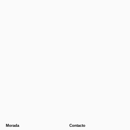
Newer
€555.00
€16.40
Older
Morada
Contacto