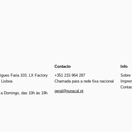
€105.00
Contacto
Info
igues Faria 103, LX Factory
+351 215 964 287
Sobre
 Lisboa
Chamada para a rede fixa nacional
Impre
Conta
geral@puracal.pt
a Domingo, das 10h às 19h