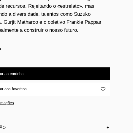
de recursos. Rejeitando o «estrelato», mas
ndo a diversidade, talentos como Suzuko
 Gurjit Matharoo e o coletivo Frankie Pappas
ealmente a construir o nosso futuro.
a
ar ao carrinho
ar aos favoritos
ormações
SÃO
+