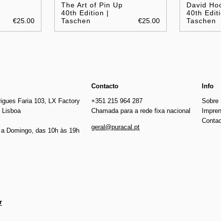
The Art of Pin Up
David Ho
40th Edition |
40th Editi
€25.00
Taschen
€25.00
Taschen
Contacto
Info
igues Faria 103, LX Factory
+351 215 964 287
Sobre
 Lisboa
Chamada para a rede fixa nacional
Impre
Conta
geral@puracal.pt
a Domingo, das 10h às 19h
r