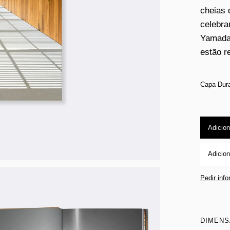
cheias 
celebra
Yamada,
estão r
Capa Dur
Adicion
Adicion
Pedir inf
DIMEN