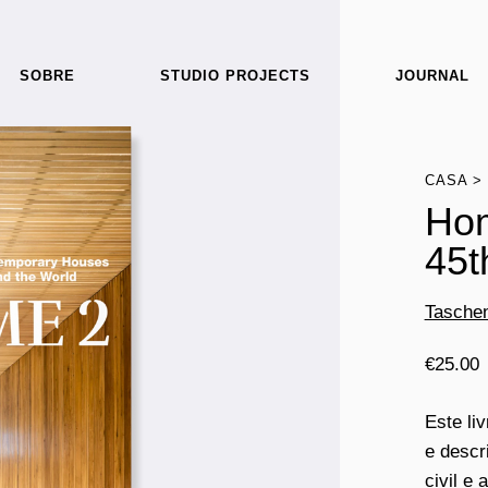
SOBRE
STUDIO PROJECTS
JOURNAL
CASA
Hom
45t
Tasche
€
25.00
Este li
e descr
civil e