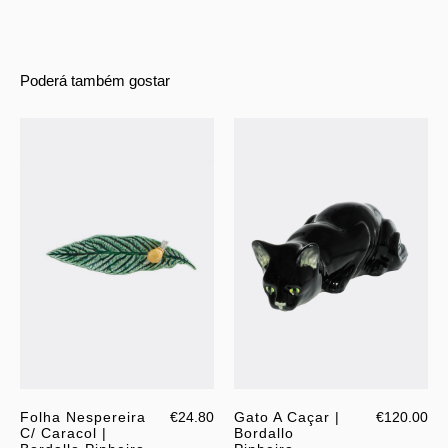
Poderá também gostar
Folha Nespereira
€24.80
Gato A Caçar |
€120.00
C/ Caracol |
Bordallo