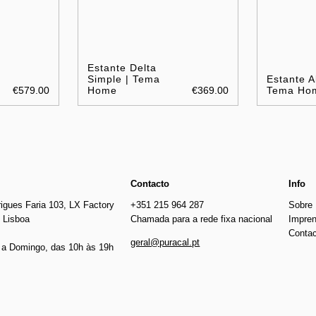
Estante Delta
Simple | Tema
Estante Al
€579.00
Home
€369.00
Tema Ho
Contacto
Info
igues Faria 103, LX Factory
+351 215 964 287
Sobre
 Lisboa
Chamada para a rede fixa nacional
Impre
Conta
geral@puracal.pt
a Domingo, das 10h às 19h