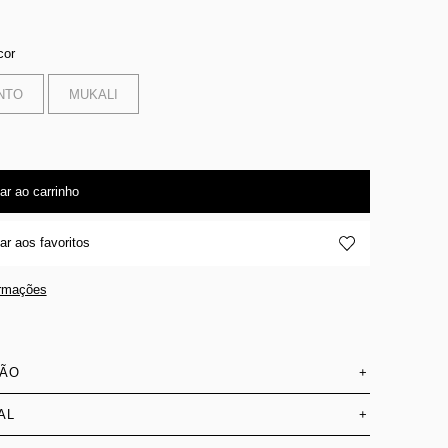
cor
NTO
MUKALI
ar ao carrinho
ar aos favoritos
ormações
SÃO
+
AL
+