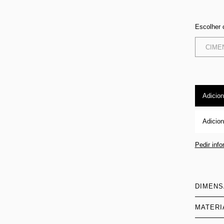
Escolher 
CIME
Adicion
Adicion
Pedir inf
DIMEN
MATERI