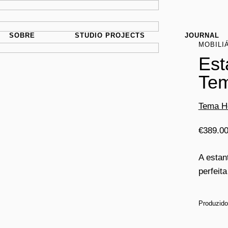
SOBRE
STUDIO PROJECTS
JOURNAL
MOBILI
Est
Te
Tema 
€
389.0
A estan
perfeit
Produzido