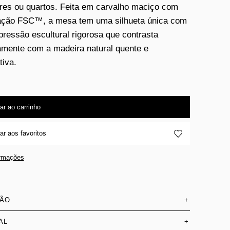
res ou quartos. Feita em carvalho maciço com
cação FSC™, a mesa tem uma silhueta única com
ressão escultural rigorosa que contrasta
camente com a madeira natural quente e
tiva.
ar ao carrinho
ar aos favoritos
ormações
SÃO
+
AL
+