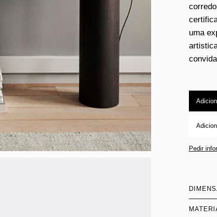
corredo
certifi
uma exp
artisti
convida
Adicion
Adicion
Pedir inf
DIMEN
MATERI