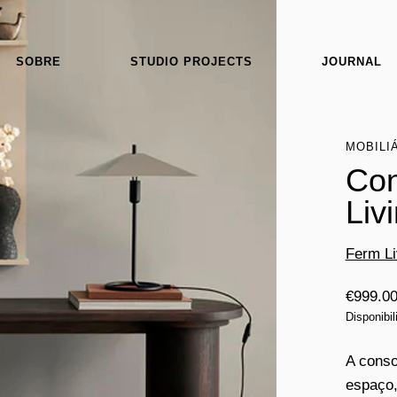
SOBRE
STUDIO PROJECTS
JOURNAL
MOBILI
Con
Liv
Ferm Li
€
999.0
Disponibi
A conso
espaço,