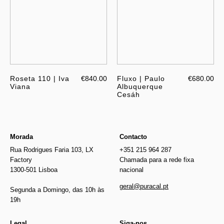
Roseta 110 | Iva
€840.00
Fluxo | Paulo
€680.00
Viana
Albuquerque
Cesáh
Morada
Contacto
Rua Rodrigues Faria 103, LX
+351 215 964 287
Factory
Chamada para a rede fixa
1300-501 Lisboa
nacional
geral@puracal.pt
Segunda a Domingo, das 10h às
19h
Legal
Siga-nos