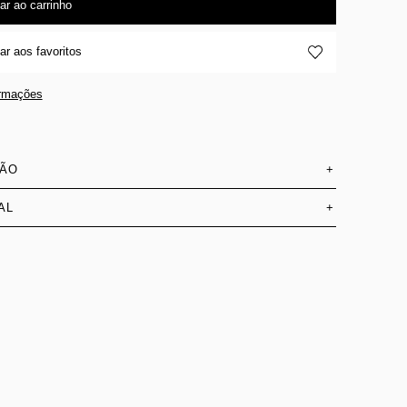
ar ao carrinho
ar aos favoritos
ormações
SÃO
+
AL
+