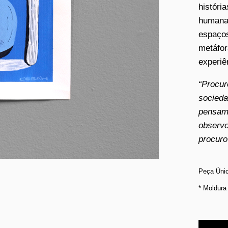
históri
humanas
espaços
metáfor
experiê
“Procur
socieda
pensam
observo
procuro
Peça Úni
* Moldura