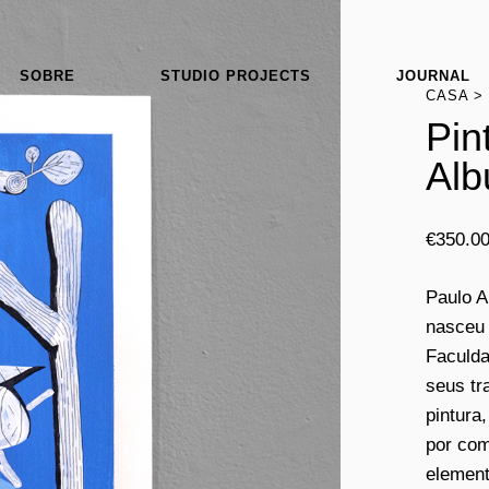
SOBRE
STUDIO PROJECTS
JOURNAL
CASA
Pin
Alb
€
350.0
Paulo A
nasceu 
Faculda
seus tr
pintura
por com
element