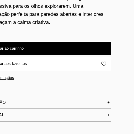
ssiva para os olhos explorarem. Uma
ção perfeita para paredes abertas e interiores
açam a calma criativa.
ar ao carrinho
ar aos favoritos
ormações
SÃO
+
AL
+