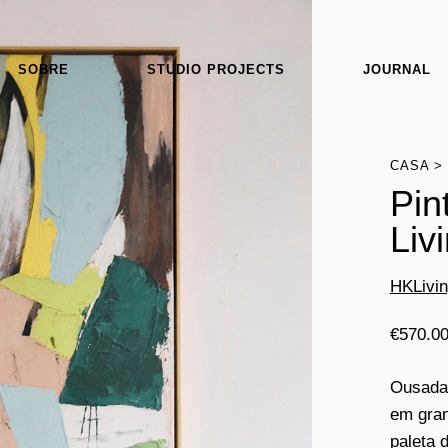
SOBRE
STUDIO PROJECTS
JOURNAL
CASA
Pin
Liv
HKLivi
€
570.0
Ousada 
em gran
paleta 