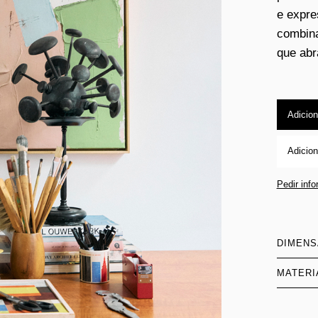
e expre
combina
que abr
Adicion
Adicion
Pedir inf
DIMEN
MATERI