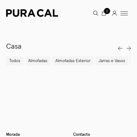
0
Casa
Todos
Almofadas
Almofadas Exterior
Jarras e Vasos
Ca
Newer
Older
Morada
Contacto