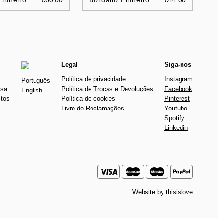
Pinheiro
€60.00
Bordallo Pinheiro
€44.00
Legal
Siga-nos
Política de privacidade
Instagram
Português
nsa
Política de Trocas e Devoluções
Facebook
English
ctos
Política de cookies
Pinterest
Livro de Reclamações
Youtube
Spotify
Linkedin
Website by
thisislove