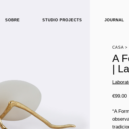
SOBRE
STUDIO PROJECTS
JOURNAL
CASA
A F
| L
Laborat
€
99.00
“A Form
observa
tradici