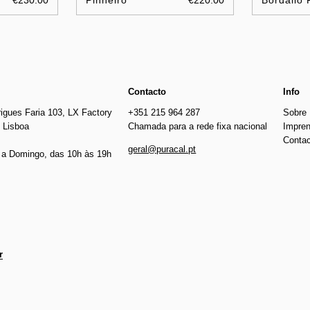
€230.00
Pinheiro
€220.00
Bordallo 
Contacto
Info
igues Faria 103, LX Factory
+351 215 964 287
Sobre
 Lisboa
Chamada para a rede fixa nacional
Impre
Conta
geral@puracal.pt
a Domingo, das 10h às 19h
r