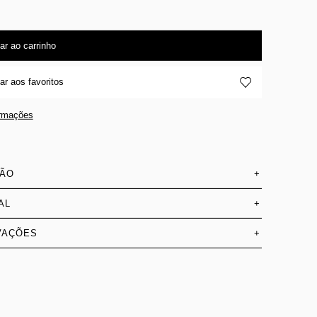
ar ao carrinho
ar aos favoritos
ormações
SÃO
+
AL
+
VAÇÕES
+