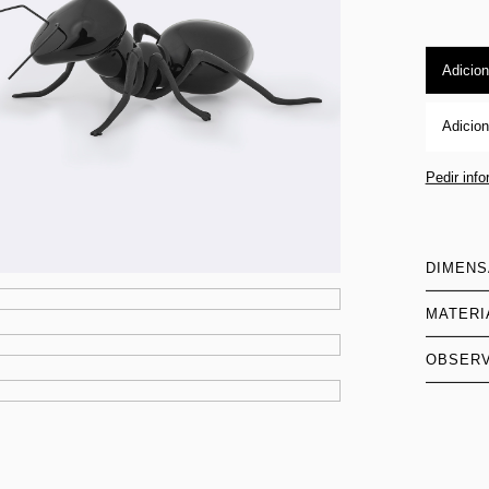
Adicion
Adicion
Pedir inf
DIMEN
MATERI
OBSER