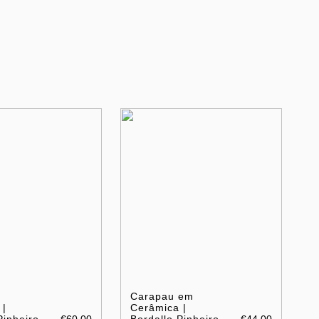
m
Carapau em
 |
Cerâmica |