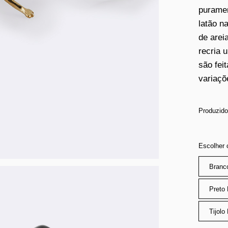
puramen
latão n
de arei
recria 
são fei
variaçõ
Produzido
Escolher 
Branc
Preto 
Tijolo