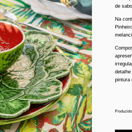
de sabo
Na cont
Pinheir
melanci
Compost
apresen
irregul
detalhe
pintura
Produzido