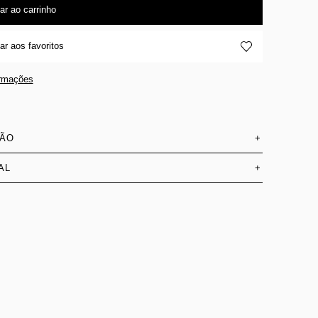
ar ao carrinho
ar aos favoritos
ormações
SÃO
+
AL
+