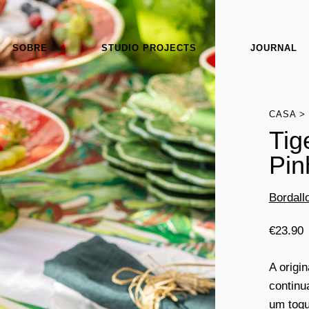
SOBRE
STUDIO PROJECTS
JOURNAL
CASA
Tig
Pin
Bordall
€
23.90
A origi
continu
um toqu