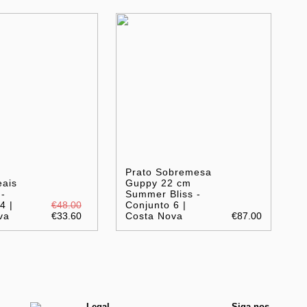
Prato Sobremesa
eais
Guppy 22 cm
-
Summer Bliss -
4 |
€48.00
Conjunto 6 |
va
€33.60
Costa Nova
€87.00
Legal
Siga-nos