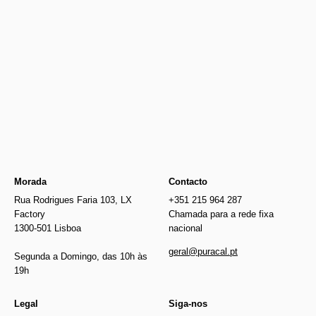
Newer
€154.00
€24.30
Older
Morada
Contacto
Rua Rodrigues Faria 103, LX
+351 215 964 287
Factory
Chamada para a rede fixa
1300-501 Lisboa
nacional
geral@puracal.pt
Segunda a Domingo, das 10h às
19h
Legal
Siga-nos