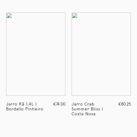
Jarro Rã 1,4L |
€74.00
Jarro Crab
€80.25
Bordallo Pinheiro
Summer Bliss |
Costa Nova