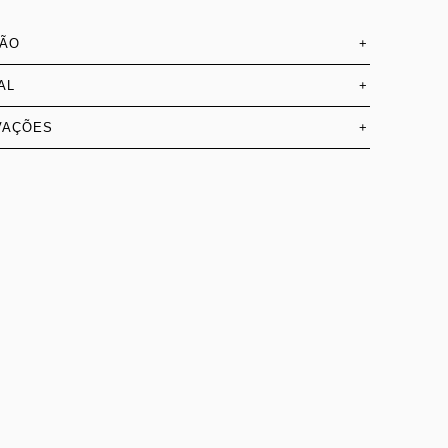
SÃO
+
AL
+
VAÇÕES
+