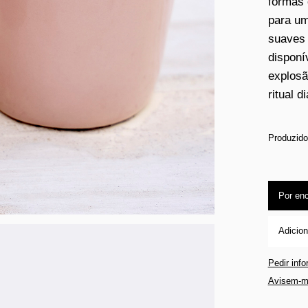
formas 
para um
suaves 
disponí
explosã
ritual d
Produzido
Por en
Adicion
Pedir inf
Avisem-m