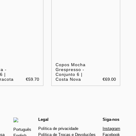
Copos Mocha
a -
Grespresso -
6 |
Conjunto 6 |
racota
€59.70
Costa Nova
€69.00
Legal
Siga-nos
Política de privacidade
Instagram
Português
nsa
Política de Trocas e Devoluções
Facebook
English