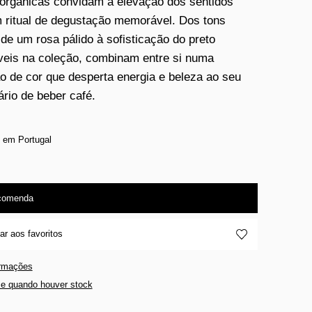
orgânicas convidam à elevação dos sentidos
 ritual de degustação memorável. Dos tons
de um rosa pálido à sofisticação do preto
veis na coleção, combinam entre si numa
o de cor que desperta energia e beleza ao seu
iário de beber café.
 em Portugal
comenda
ar aos favoritos
ormações
e quando houver stock