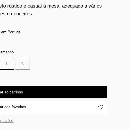
to rústico e casual à mesa, adequado a vários
es e conceitos.
 em Portugal
 tamanho
L
S
ar ao carrinho
ar aos favoritos
ormações