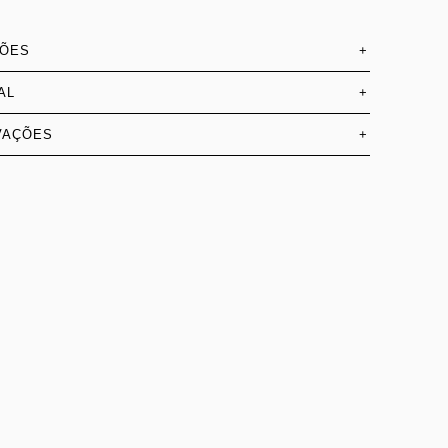
SÕES
+
AL
+
VAÇÕES
+