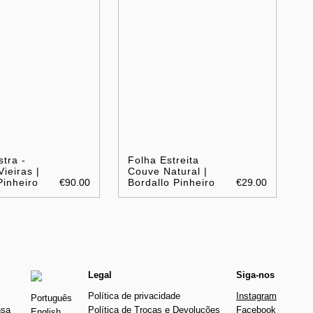
stra -
Folha Estreita
Vieiras |
Couve Natural |
Pinheiro
€90.00
Bordallo Pinheiro
€29.00
Legal
Siga-nos
Política de privacidade
Instagram
Português
nsa
Política de Trocas e Devoluções
Facebook
English