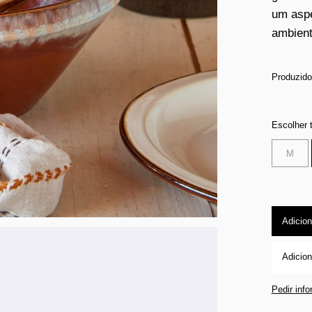
um aspe
ambient
Produzido
Escolher
M
Adicion
Adicion
Pedir inf