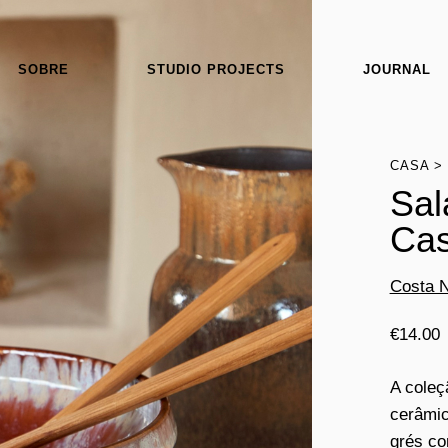
SOBRE
STUDIO PROJECTS
JOURNAL
CASA
Sal
Cas
Costa 
€
14.00
A coleç
cerâmic
grés co