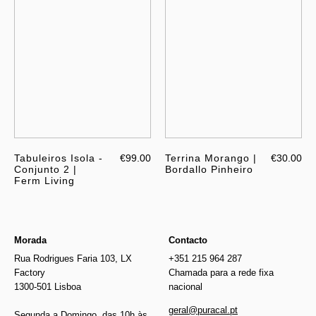
Tabuleiros Isola -
€99.00
Terrina Morango |
€30.00
Conjunto 2 |
Bordallo Pinheiro
Ferm Living
Morada
Contacto
Rua Rodrigues Faria 103, LX
+351 215 964 287
Factory
Chamada para a rede fixa
1300-501 Lisboa
nacional
geral@puracal.pt
Segunda a Domingo, das 10h às