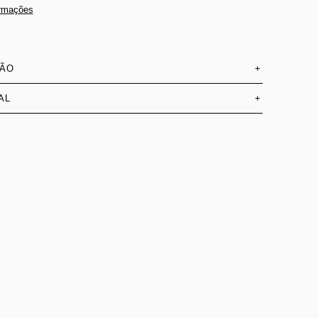
ormações
SÃO
+
AL
+