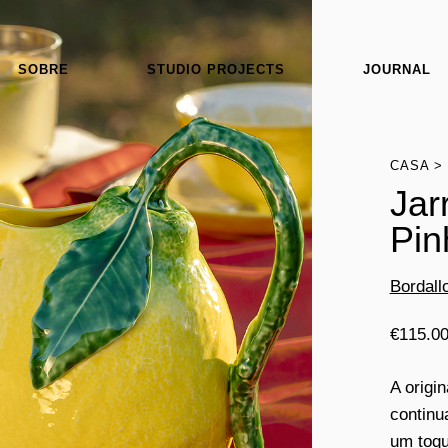
SOBRE
STUDIO PROJECTS
JOURNAL
CASA
Jar
Pin
Bordall
€
115.0
A origi
continu
um toqu