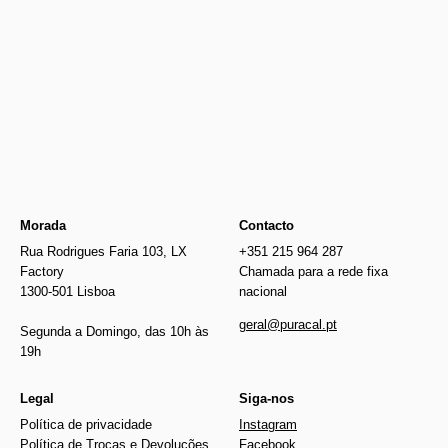
Newer
€37.00
€45.60
Older
Morada
Contacto
Rua Rodrigues Faria 103, LX
+351 215 964 287
Factory
Chamada para a rede fixa
1300-501 Lisboa
nacional
geral@puracal.pt
Segunda a Domingo, das 10h às
19h
Legal
Siga-nos
Política de privacidade
Instagram
Política de Trocas e Devoluções
Facebook