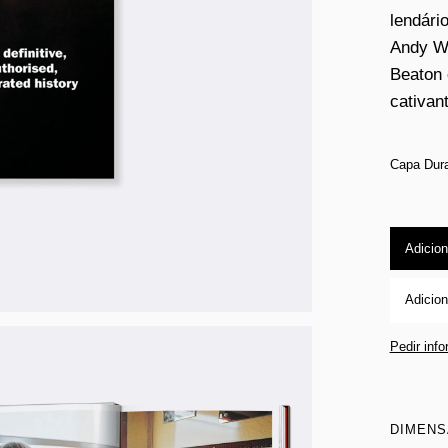
lendári
Andy Wa
Beaton 
cativan
Capa Dur
Adicion
Adicion
Pedir inf
DIMEN