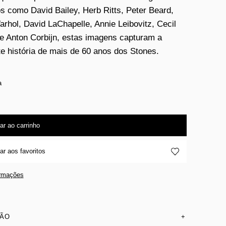
os como David Bailey, Herb Ritts, Peter Beard,
rhol, David LaChapelle, Annie Leibovitz, Cecil
e Anton Corbijn, estas imagens capturam a
te história de mais de 60 anos dos Stones.
a
ar ao carrinho
ar aos favoritos
ormações
SÃO
+