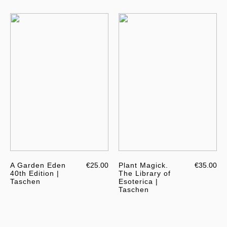
A Garden Eden
€25.00
Plant Magick.
€35.00
40th Edition |
The Library of
Taschen
Esoterica |
Taschen