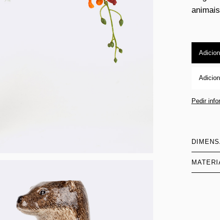
animais
Adicion
Adicion
Pedir inf
DIMEN
MATERI