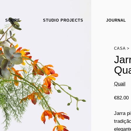
SOBRE
STUDIO PROJECTS
JOURNAL
CASA
Jar
Qua
Quail
€
82.00
Jarra p
tradiçã
elegant