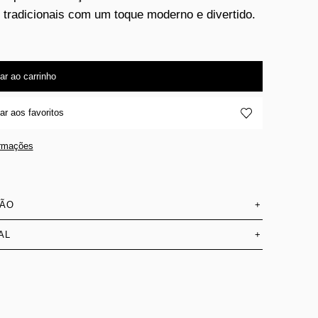
 tradicionais com um toque moderno e divertido.
ar ao carrinho
ar aos favoritos
ormações
SÃO
+
AL
+