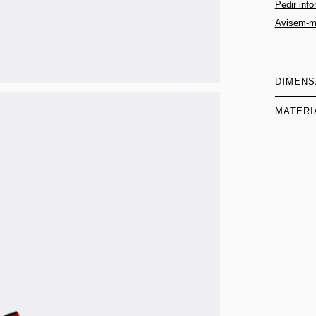
Pedir inf
Avisem-m
DIMEN
MATERI