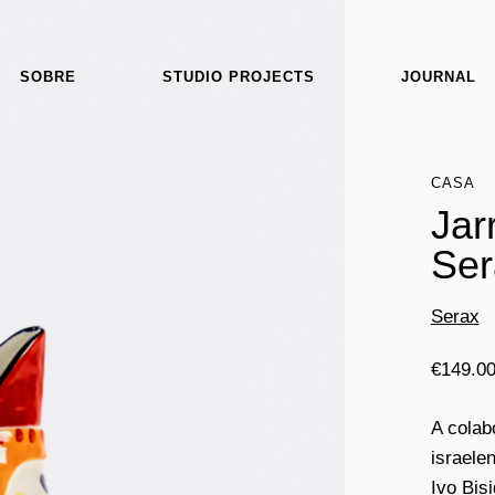
SOBRE
STUDIO PROJECTS
JOURNAL
CASA
Jar
Ser
Serax
€
149.0
A colab
israele
Ivo Bis