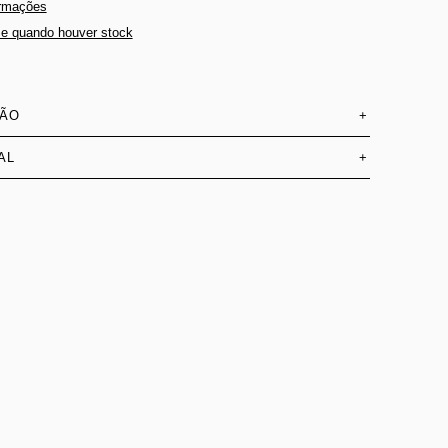
ormações
e quando houver stock
SÃO
+
AL
+