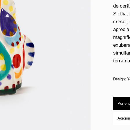
de cerâ
Sicília,
cresci,
aprecia
magnífic
exuberan
simulta
terra na
Design: Y
Por en
Adicion