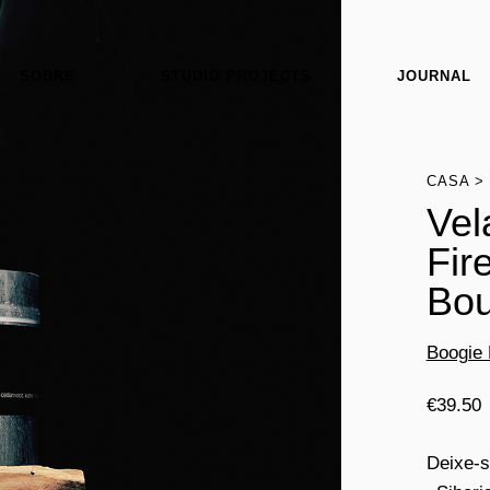
SOBRE
STUDIO PROJECTS
JOURNAL
CASA
Vel
Fir
Bou
Boogie 
€
39.50
Deixe-s