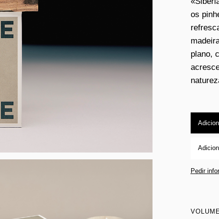
«Siberi
os pinh
refresc
madeir
plano, 
acresce
naturez
Adicion
Adicion
Pedir inf
VOLUM