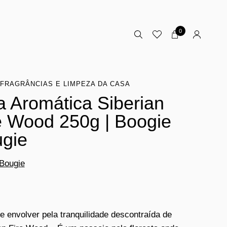
0
FRAGRÂNCIAS E LIMPEZA DA CASA
a Aromática Siberian
e Wood 250g | Boogie
gie
Bougie
e envolver pela tranquilidade descontraída de