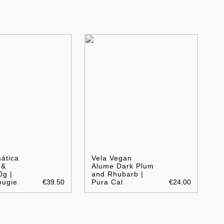
ática
Vela Vegan
 &
Alume Dark Plum
0g |
and Rhubarb |
ougie
€39.50
Pura Cal
€24.00