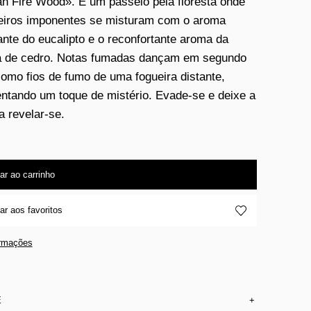
an Fire Wood». É um passeio pela floresta onde
eiros imponentes se misturam com o aroma
ante do eucalipto e o reconfortante aroma da
a de cedro. Notas fumadas dançam em segundo
como fios de fumo de uma fogueira distante,
ntando um toque de mistério. Evade-se e deixe a
a revelar-se.
ar ao carrinho
ar aos favoritos
ormações
E
+