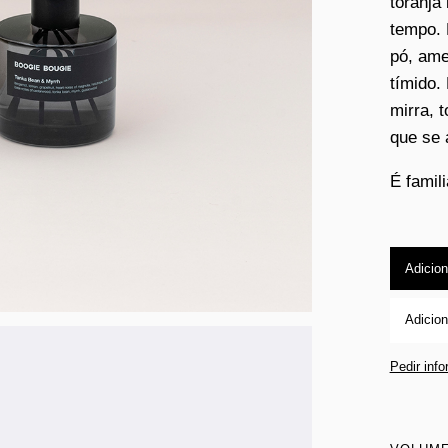
toranja
tempo. 
pó, ame
tímido
mirra, 
que se 
É famili
Adicion
Adicion
Pedir inf