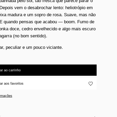
 banhada pelo sol, tão fresca que parece parar o
Depois vem o desabrochar lento: heliotrópio em
ixa madura e um sopro de rosa. Suave, mas não
. E quando pensas que acabou — boom. Fumo de
tonka doce, cedro envelhecido e algo mais escuro
agarra (no bom sentido).
ar, peculiar e um pouco viciante.
ar ao carrinho
ar aos favoritos
ormações