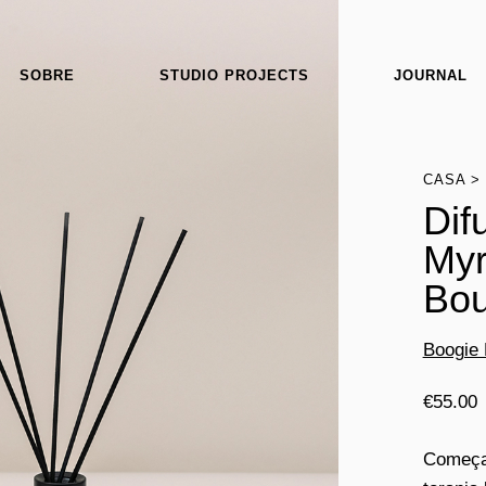
SOBRE
STUDIO PROJECTS
JOURNAL
CASA
Dif
Myr
Bou
Boogie 
€
55.00
Começa 