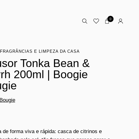
0
FRAGRÂNCIAS E LIMPEZA DA CASA
usor Tonka Bean &
rh 200ml | Boogie
gie
Bougie
de forma viva e rápida: casca de citrinos e