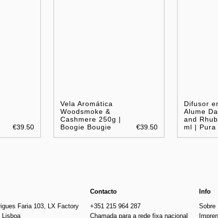
Vela Aromática
Difusor e
Woodsmoke &
Alume Da
Cashmere 250g |
and Rhub
€39.50
Boogie Bougie
€39.50
ml | Pura
Contacto
Info
igues Faria 103, LX Factory
+351 215 964 287
Sobre
 Lisboa
Chamada para a rede fixa nacional
Impre