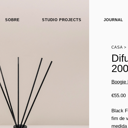
SOBRE
STUDIO PROJECTS
JOURNAL
CASA
Dif
200
Boogie 
€
55.00
Black F
fim de 
medida 