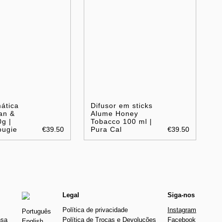
ática
Difusor em sticks
an &
Alume Honey
g |
Tobacco 100 ml |
ougie
€39.50
Pura Cal
€39.50
Legal
Siga-nos
Política de privacidade
Instagram
Português
nsa
Política de Trocas e Devoluções
Facebook
English