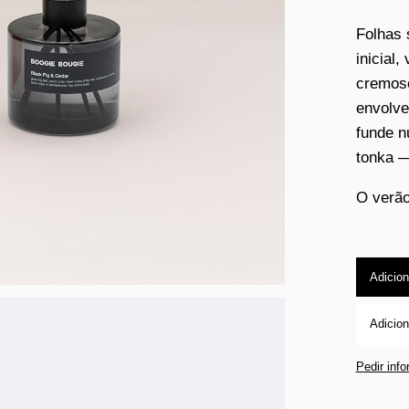
Folhas 
inicial,
cremoso
envolve
funde n
tonka —
O verão
Adicion
Adicion
Pedir inf