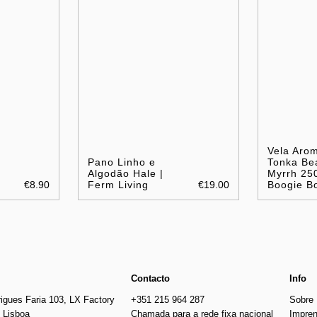
Vela Arom
Pano Linho e
Tonka Be
Algodão Hale |
Myrrh 250
€8.90
Ferm Living
€19.00
Boogie B
Contacto
Info
igues Faria 103, LX Factory
+351 215 964 287
Sobre
 Lisboa
Chamada para a rede fixa nacional
Impre