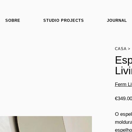
SOBRE
STUDIO PROJECTS
JOURNAL
CASA
Esp
Liv
Ferm Li
€
349.0
O espel
moldura
espelho