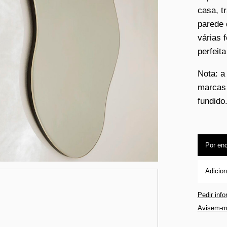
casa, t
parede 
várias 
perfeit
Nota: a
marcas 
fundido
Por en
Adicion
Pedir inf
Avisem-m