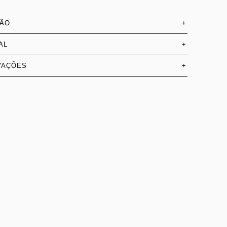
SÃO
+
AL
+
VAÇÕES
+