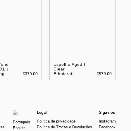
Pond
Espelho Aged II
XL |
Clear |
ng
€379.00
Ethnicraft
€579.00
Legal
Siga-nos
Política de privacidade
Instagram
Português
nsa
Política de Trocas e Devoluções
Facebook
English