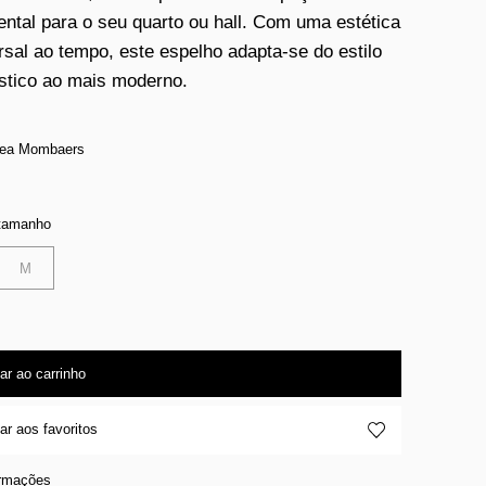
ntal para o seu quarto ou hall. Com uma estética
rsal ao tempo, este espelho adapta-se do estilo
stico ao mais moderno.
Bea Mombaers
 tamanho
M
ar ao carrinho
ar aos favoritos
ormações