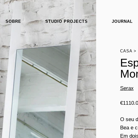
SOBRE
STUDIO PROJECTS
JOURNAL
CASA
Esp
Mom
Serax
€
1110.
O seu d
Bea e c
Em dois