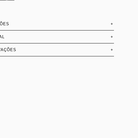
SÕES
+
AL
+
VAÇÕES
+