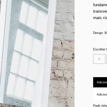
fundame
transve
mais rú
Design: 
Escolher
S
Adicion
Adicion
Pedir inf